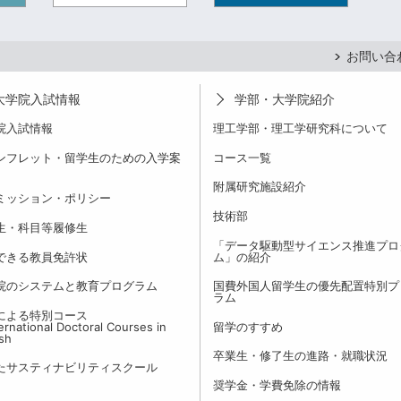
お問い合
大学院入試情報
学部・大学院紹介
院入試情報
理工学部・理工学研究科について
ンフレット・留学生のための入学案
コース一覧
附属研究施設紹介
ミッション・ポリシー
技術部
生・科目等履修生
「データ駆動型サイエンス推進プロ
できる教員免許状
ム」の紹介
院のシステムと教育プログラム
国費外国人留学生の優先配置特別プ
ラム
による特別コース
rnational Doctoral Courses in
留学のすすめ
ish
卒業生・修了生の進路・就職状況
たサスティナビリティスクール
奨学金・学費免除の情報