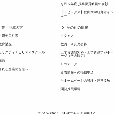
令和５年度 授業優秀教員の表彰
【トピックス】秋田大学研究者イン
ュー
企業・地域の方
その他の情報
・研究員検索
アクセス
教育講座
教員・研究員公募
たサスティナビリティスクール
工学資源研究科・工学資源学部ホー
ージ（学内限定）
講義
ロゴマーク
される企業の皆様へ
新着情報への掲載申込
当ホームページの管理・運営要項
閲覧推奨環境
〒010ｰ8502
秋田市手形学園町1-1