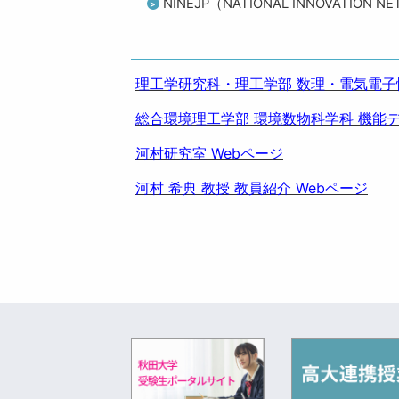
NINEJP（NATIONAL INNOVATION 
理工学研究科・理工学部 数理・電気電子
総合環境理工学部 環境数物科学科 機能デ
河村研究室 Webページ
河村 希典 教授 教員紹介 Webページ