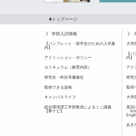
トップページ
学部入試情報
【パンフレット・留学生のための入学案
大学
内】
【パ
アドミッション・ポリシー
内】
カリキュラム（教育内容）
アド
研究生・科目等履修生
研究
取得できる資格
取得
キャンパスライフ
大学
総合環境理工学部教員によるミニ講義
英語
【夢ナビ】
Inte
Engl
あき