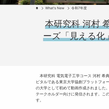
What's New
令和7年度
HOME
本研究科 河村
ーズ「見える化
本研究科 電気電子工学コース 河村 希
ピタルである東京大学協創プラットフォー
の大学として初めて動画作成されました。『NIN
テークホルダー向けに発信されます。こ
す。