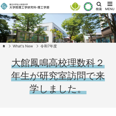
検索
MENU
What's New
令和7年度
HOME
大館鳳鳴高校理数科２
年生が研究室訪問で来
学しました。