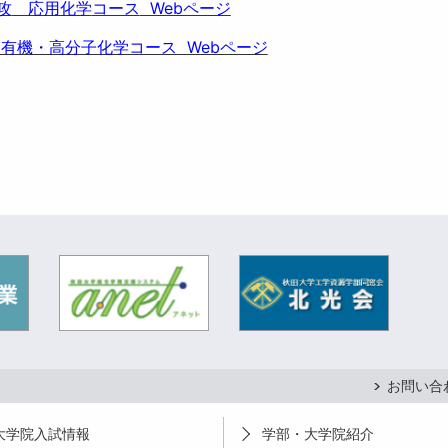
攻
応用化学
コース
Webページ
 有機・高分子化学コース Webページ
お問い合
大学院入試情報
学部・大学院紹介