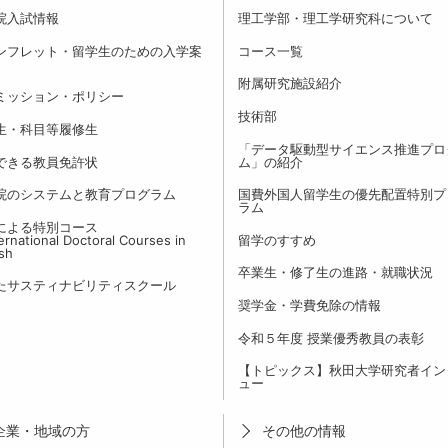
院入試情報
理工学部・理工学研究科について
ンフレット・留学生のための入学案
コース一覧
附属研究施設紹介
ミッション・ポリシー
技術部
生・科目等履修生
「データ駆動型サイエンス推進プロ
できる教員免許状
ム」の紹介
院のシステムと教育プログラム
国費外国人留学生の優先配置特別プ
ラム
による特別コース
rnational Doctoral Courses in
留学のすすめ
ish
卒業生・修了生の進路・就職状況
たサスティナビリティスクール
奨学金・学費免除の情報
令和５年度 授業優秀教員の表彰
【トピックス】秋田大学研究者イン
ュー
企業・地域の方
その他の情報