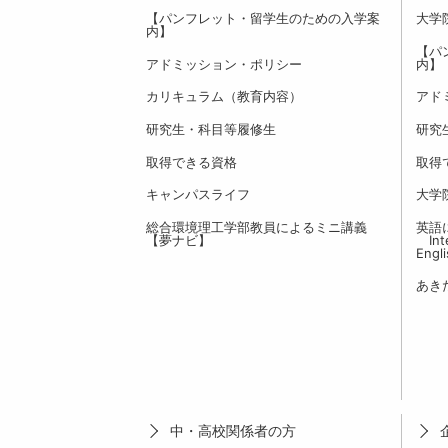
【パンフレット・留学生のための入学案
大学
内】
【パ
アドミッション・ポリシー
内】
カリキュラム（教育内容）
アド
研究生・科目等履修生
研究
取得できる資格
取得
キャンパスライフ
大学
総合環境理工学部教員によるミニ講義
英語
【夢ナビ】
Inte
Engl
あき
中・高校関係者の方