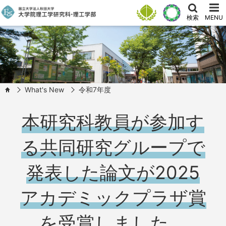
検索
MENU
What's New
令和7年度
HOME
本研究科教員が参加す
る共同研究グループで
発表した論文が2025
アカデミックプラザ賞
を受賞しました。