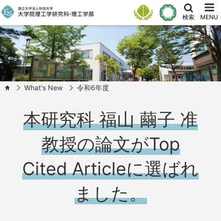
検索
MENU
What's New
令和6年度
HOME
本研究科 福山 繭子 准
教授の論文がTop
Cited Articleに選ばれ
ました。