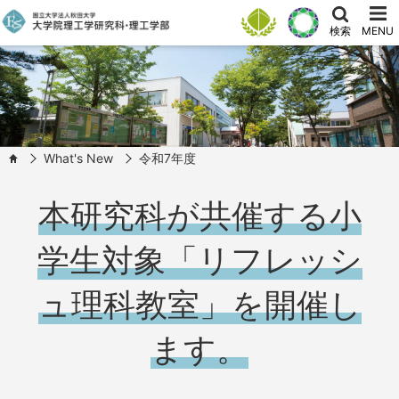
検索
MENU
What's New
令和7年度
HOME
本研究科が共催する小
学生対象「リフレッシ
ュ理科教室」を開催し
ます。