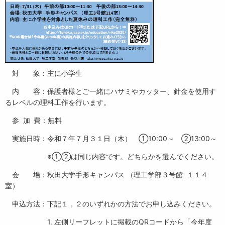
対 象：主に小学生
内 容：保護者様とご一緒にハサミやカッター、針金を使用す
るレベルの理科工作を行います。
参
加
費：無料
実施日時：令和７年７月３１日（木） ①10:00～ ②13:00～
※①②は同じ内容です。どちらかを選んでください。
会 場：秋田大学手形キャンパス （理工学部３号館 １１４
室）
申込方法：下記１，２のいずれかの方法でお申し込みください。
1. 左側リーフレットに掲載のQRコードから「今年度