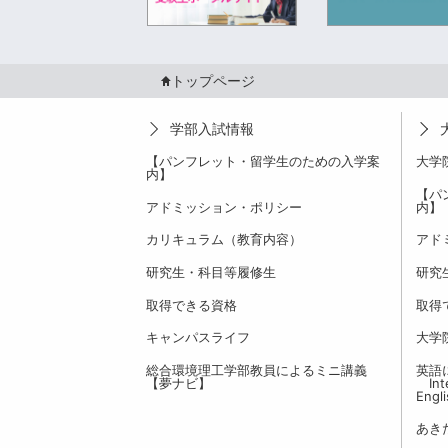
トップページ
学部入試情報
【パンフレット・留学生のための入学案
大学
内】
【パ
アドミッション・ポリシー
内】
カリキュラム（教育内容）
アド
研究生・科目等履修生
研究
取得できる資格
取得
キャンパスライフ
大学
総合環境理工学部教員によるミニ講義
英語
【夢ナビ】
Inte
Engl
あき