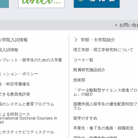
お問い合
大学院入試情報
学部・大学院紹介
院入試情報
理工学部・理工学研究科について
ンフレット・留学生のための入学案
コース一覧
附属研究施設紹介
ミッション・ポリシー
技術部
生・科目等履修生
「データ駆動型サイエンス推進プロ
できる教員免許状
ム」の紹介
院のシステムと教育プログラム
国費外国人留学生の優先配置特別プ
ラム
による特別コース
rnational Doctoral Courses in
留学のすすめ
ish
卒業生・修了生の進路・就職状況
たサスティナビリティスクール