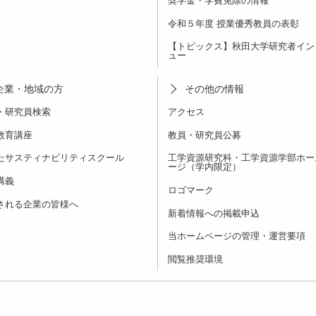
奨学金・学費免除の情報
令和５年度 授業優秀教員の表彰
【トピックス】秋田大学研究者イン
ュー
企業・地域の方
その他の情報
・研究員検索
アクセス
教育講座
教員・研究員公募
たサスティナビリティスクール
工学資源研究科・工学資源学部ホー
ージ（学内限定）
講義
ロゴマーク
される企業の皆様へ
新着情報への掲載申込
当ホームページの管理・運営要項
閲覧推奨環境