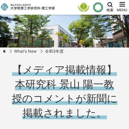
検索
MENU
What's New
令和3年度
HOME
【メディア掲載情報】
本研究科 景山 陽一教
授のコメントが新聞に
掲載されました。