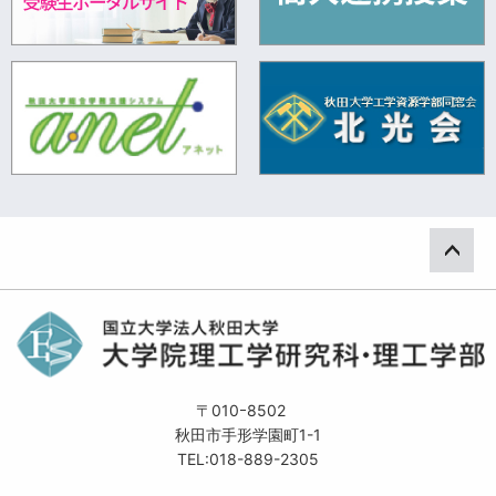
ペー
〒010ｰ8502
秋田市手形学園町1-1
TEL:018-889-2305