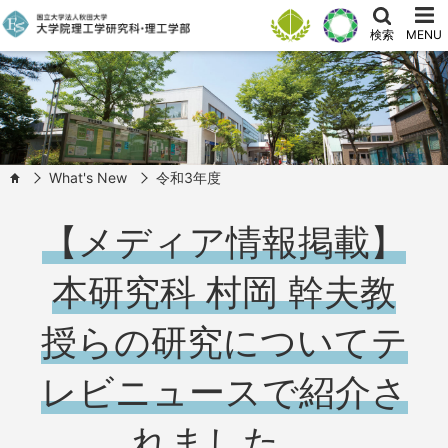
検索
MENU
What's New
令和3年度
HOME
【メディア情報掲載】
本研究科 村岡 幹夫教
授らの研究についてテ
レビニュースで紹介さ
れました。