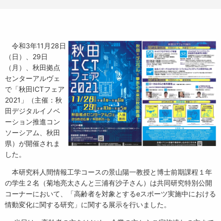
令和3年11月28日
（日）、29日
（月）、秋田拠点
センターアルヴェ
で「秋田ICTフェア
2021」（主催：秋
田デジタルイノベ
ーション推進コン
ソーシアム、秋田
県）が開催されま
した。
本研究科人間情報工学コースの景山陽一教授と博士前期課程１年
の学生２名（菊地亮太さんと三浦有沙子さん）は共同研究特別公開
コーナーにおいて、「高齢者を対象とするeスポーツ実施中における
情動変化に関する研究」に関する展示を行いました。