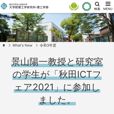
検索
MENU
What's New
令和3年度
HOME
景山陽一教授と研究室
の学生が「秋田ICTフ
ェア2021」に参加し
ました。