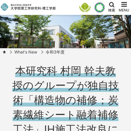
検索
MENU
What's New
令和3年度
HOME
本研究科 村岡 幹夫教
授のグループが独自技
術「構造物の補修；炭
素繊維シート融着補修
工法」IH施工法改良に