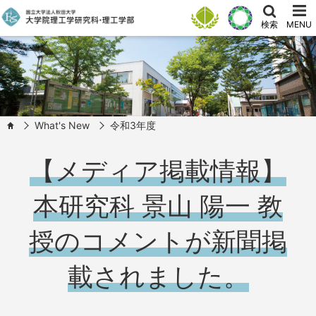
検索
MENU
What's New
令和3年度
HOME
【メディア掲載情報】
本研究科 景山 陽一 教
授のコメントが新聞掲
載されました。