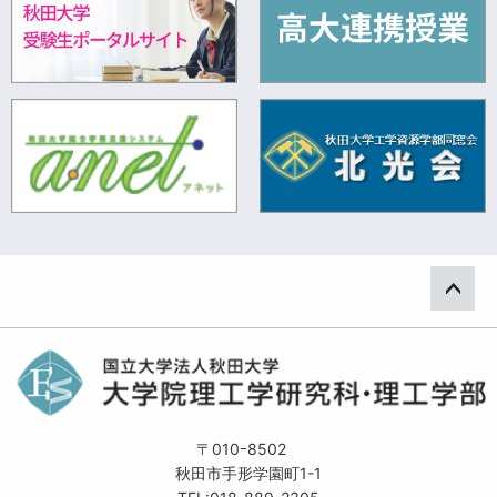
ペー
〒010ｰ8502
秋田市手形学園町1-1