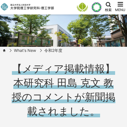
検索
MENU
What's New
令和2年度
HOME
【メディア掲載情報】
本研究科 田島 克文 教
授のコメントが新聞掲
載されました。