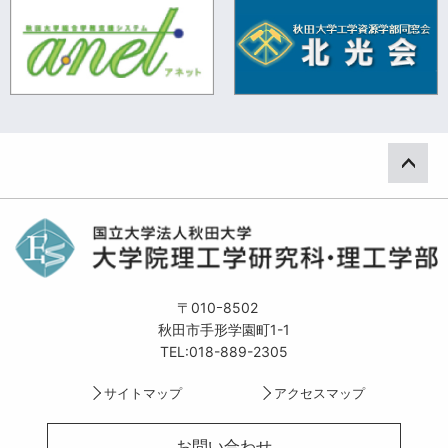
ペー
〒010ｰ8502
秋田市手形学園町1-1
TEL:018-889-2305
サイトマップ
アクセスマップ
お問い合わせ