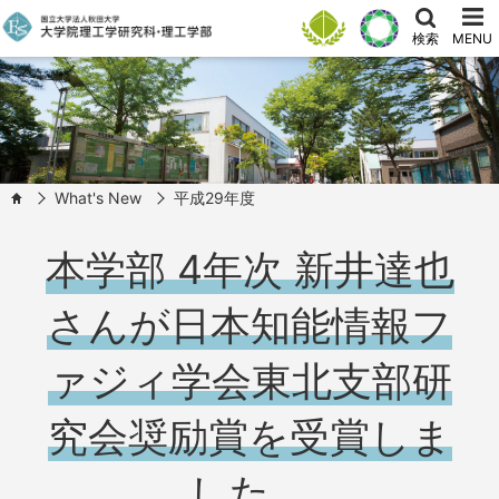
検索
MENU
What's New
平成29年度
HOME
本学部 4年次 新井達也
さんが日本知能情報フ
ァジィ学会東北支部研
究会奨励賞を受賞しま
した。