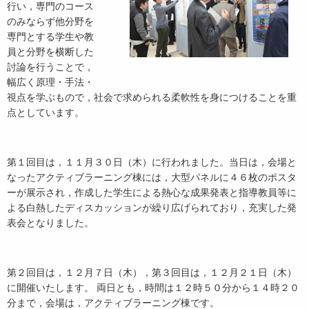
行い，専門のコース
のみならず他分野を
専門とする学生や教
員と分野を横断した
討論を行うことで，
幅広く原理・手法・
視点を学ぶもので，社会で求められる柔軟性を身につけることを重
点としています。
第１回目は，１１月３０日（木）に行われました。当日は，会場と
なったアクティブラーニング棟には，大型パネルに４６枚のポスタ
ーが展示され，作成した学生による熱心な成果発表と指導教員等に
よる白熱したディスカッションが繰り広げられており，充実した発
表会となりました。
第２回目は，１２月７日（木），第３回目は，１２月２１日（木）
に開催いたします。 両日とも，時間は１２時５０分から１４時２０
分まで，会場は，アクティブラーニング棟です。