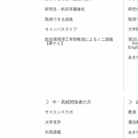
研究生・科目等履修生
研究
取得できる資格
取得
キャンパスライフ
大学
総合環境理工学部教員によるミニ講義
英語
【夢ナビ】
Inte
Engl
あき
中・高校関係者の方
サイエンスラボ
教員
大学見学
通信
出前講義
あき