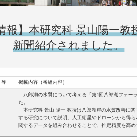
情報】本研究科 景山陽一教
新聞紹介されました。
）等
掲載内容（番組内容）
八郎湖の水質について考える「第1回八郎湖フォーラ
た。
本研究科
景山 陽一 教授
は八郎湖岸の水質改善に関
する研究について説明。人工衛星やドローンから得ら
関するデータを組み合わせることで、推定精度を高め