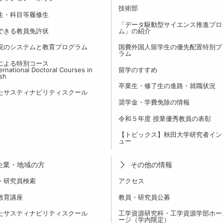
技術部
生・科目等履修生
「データ駆動型サイエンス推進プロ
できる教員免許状
ム」の紹介
院のシステムと教育プログラム
国費外国人留学生の優先配置特別プ
ラム
による特別コース
rnational Doctoral Courses in
留学のすすめ
ish
卒業生・修了生の進路・就職状況
たサスティナビリティスクール
奨学金・学費免除の情報
令和５年度 授業優秀教員の表彰
【トピックス】秋田大学研究者イン
ュー
企業・地域の方
その他の情報
・研究員検索
アクセス
教育講座
教員・研究員公募
たサスティナビリティスクール
工学資源研究科・工学資源学部ホー
ージ（学内限定）