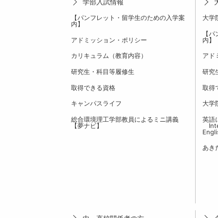
学部入試情報
【パンフレット・留学生のための入学案
大学
内】
【パ
アドミッション・ポリシー
内】
カリキュラム（教育内容）
アド
研究生・科目等履修生
研究
取得できる資格
取得
キャンパスライフ
大学
総合環境理工学部教員によるミニ講義
英語
【夢ナビ】
Inte
Engl
あき