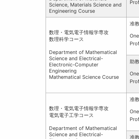
Pro
Science, Materials Science and
Engineering Course
准
数理・電気電子情報学専攻
One
数理科学コース
Pro
Department of Mathematical
Science and Electrical-
助
Electronic-Computer
Engineering
One
Mathematical Science Course
Pro
准
数理・電気電子情報学専攻
On
電気電子工学コース
Pro
Department of Mathematical
Science and Electrical-
准