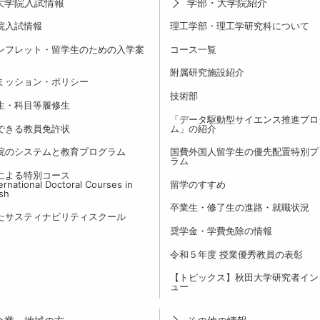
大学院入試情報
学部・大学院紹介
院入試情報
理工学部・理工学研究科について
ンフレット・留学生のための入学案
コース一覧
附属研究施設紹介
ミッション・ポリシー
技術部
生・科目等履修生
「データ駆動型サイエンス推進プロ
できる教員免許状
ム」の紹介
院のシステムと教育プログラム
国費外国人留学生の優先配置特別プ
ラム
による特別コース
rnational Doctoral Courses in
留学のすすめ
ish
卒業生・修了生の進路・就職状況
たサスティナビリティスクール
奨学金・学費免除の情報
令和５年度 授業優秀教員の表彰
【トピックス】秋田大学研究者イン
ュー